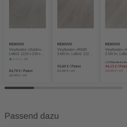
RENOVO
RENOVO
RENOVO
Vinylboden »Dublin«,
Vinylboden »RIGID
Vinylboden »
LxBxS: 1220 x 230 x 5
3.8/0.5«, LxBxS: 1220 x
3.5/0.3«, LxB
mm, Nebeleiche Dublin
228 x 3,8 mm, Eiche
181 x 3,5 mm,
(1)
Neuenburg
Gent
UVP
50,76 € / P
55,60 € / Paket
44,13 € / Pak
64,79 € / Paket
(24,99 € / m²)
(19,99 € / m²)
(32,99 € / m²)
Passend dazu