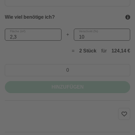
Wie viel benötige ich?
Fläche (m²)
Verschnitt (%)
+
=
2 Stück
für
124,14 €
HINZUFÜGEN