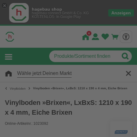
hagebau shop
Anzeigen
hagebau connect GmbH & Co. KG
KOSTENLOS- In Google Play
Wähle jetzt Deinen Markt
Vinylboden »Brixen«, LxBxS: 1210 x 190 x 4 mm, Eiche Brixen
Vinylböden
Vinylboden »Brixen«, LxBxS: 1210 x 190
x 4 mm, Eiche Brixen
Online-Artikelnr.: 1023092