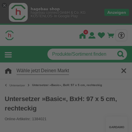
hagebau shop
Anzeigen
hagebau connect GmbH & Co. KG
KOSTENLOS- In Google Play
Wähle jetzt Deinen Markt
Untersetzer »Basic«, BxH: 97 x 5 cm, rechteckig
Untersetzer
Untersetzer »Basic«, BxH: 97 x 5 cm,
rechteckig
Online-Artikelnr.: 1384021
GARDAMO