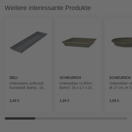
Weitere interessante Produkte
GELI
SCHEURICH
SCHEURICH
Untersetzer, anthrazit,
Untersetzer »LARA«,
Untersetzer 
Kunststoff, BxHxL: 15 x
BxHxT: 25 x 3,7 x 25
Ø: 37 cm, H: 5
2,5 x 60 cm
cm, eckig, moss green
rund, moss g
2,49 €
1,99 €
2,99 €