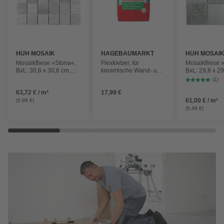
HUH MOSAIK
HAGEBAUMARKT
HUH MOSAI
Mosaikfliese »Stona«,
Flexkleber, für
Mosaikfliese 
BxL: 30,6 x 30,6 cm,
keramische Wand- und
BxL: 29,8 x 29
Wandbelag/Bodenbelag
Bodenfliesen, 20 kg
Wandbelag/B
(1)
63,72 € / m²
17,99 €
61,00 € / m²
(5,99 €)
(5,49 €)