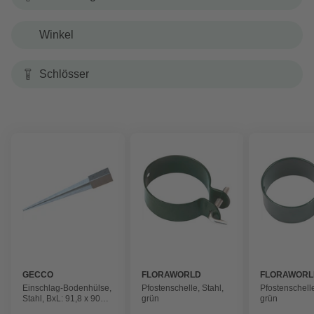
Winkel
Schlösser
GECCO
FLORAWORLD
FLORAWORL
Einschlag-Bodenhülse,
Pfostenschelle, Stahl,
Pfostenschelle
Stahl, BxL: 91,8 x 900
grün
grün
mm