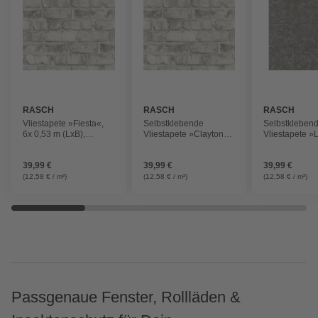
RASCH
RASCH
RASCH
Vliestapete »Fiesta«,
Selbstklebende
Selbstkleben
6x 0,53 m (LxB),
Vliestapete »Clayton«,
Vliestapete »
selbstklebend,
6x 0,53 m (LxB),
6,00x0,53m St
modernes Blattmuster,
selbstklebend, rustikale
39,99 €
39,99 €
39,99 €
blau/grün
Steinoptik, grau
(12,58 € / m²)
(12,58 € / m²)
(12,58 € / m²)
Passgenaue Fenster, Rollläden &