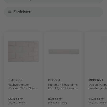
Zierleisten
ELABRICK
DECOSA
MODERNA
Flachverblender
Paneele »Stockholm«,
Design-Panee
»Dover«, 240 x 71 mm,
BxL: 16,5 x 100 mm,
»moderna urb
weiß, 1m²
esche weiß
weiß, foliert, H
Stärke: 10 mm
22,99 € / m²
8,00 € / m²
21,99 € / m²
Mini-Fuge
(22,99 € / Paket)
(15,99 € / Paket)
(59,92 € / Paket