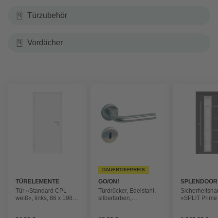
Türzubehör
Vordächer
DAUERTIEFPREIS
TÜRELEMENTE
GO/ON!
SPLENDOOR
BORNE
Tür »Standard CPL
Türdrücker, Edelstahl,
Sicherheitsha
weiß«, links, 86 x 198,5
silberfarben,
»SPLIT Prime
cm
geschwungen
Aluminium, in 