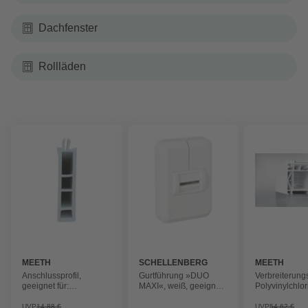
Dachfenster
Rollläden
MEETH
SCHELLENBERG
MEETH
Anschlussprofil,
Gurtführung »DUO
Verbreiterungs
geeignet für:
MAXI«, weiß, geeignet
Polyvinylchlo
Fensterbänke,
für: Rolladen-System:
Polyvinylchlorid (PVC)
MAXI
UVP
14,88 €
UVP
54,62 €