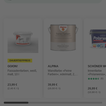
DAUERTIEFPREIS
GO/ON!
ALPINA
SCHÖNER W
FARBE
Fassadenfarben, weiß,
Wandfarbe »Feine
Innenfarbe
matt, 10 l
Farben«, edelmatt, 2,5 l
»Polarweiss«, 
für ca. 20-30m²
weiß, matt
(6)
23,99 €
39,99 €
26,99 €
(2,40 € / l)
(16,00 € / l)
(10,80 € / l)