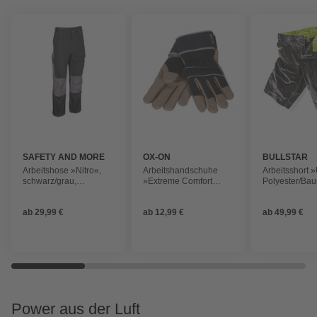
SAFETY AND MORE
OX-ON
BULLSTAR
Arbeitshose »Nitro«,
Arbeitshandschuhe
Arbeitsshort 
schwarz/grau,
»Extreme Comfort
Polyester/Bau
Baumwolle/Polyester
4301«, schwarz/braun,
schwarz
Größe 12
ab
29,99 €
ab
12,99 €
ab
49,99 €
Power aus der Luft