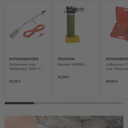
ROTHENBERGER
PROXXON
ROTHENBE
INDUSTRIAL
INDUSTRIAL
Gasbrenner, max.
Brenner »MFB/E«
Lötbrenner »T
Temperatur: 1060 °C,
max. Tempera
Aluminium/Kunststoff
°C
32,99 €
55,99 €
99,99 €