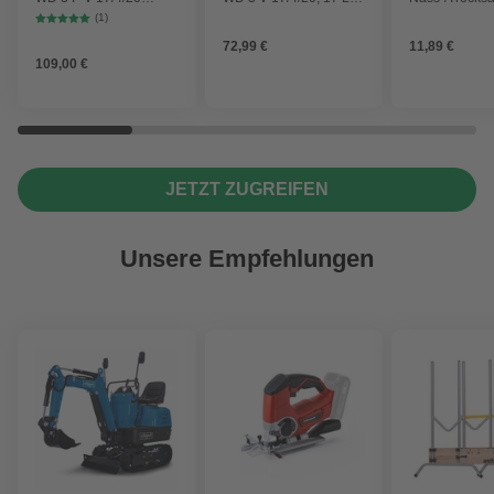
Workshop mit
1000 W
2 Plus, WD 3,
(1)
Gerätesteckdose, 17-
Battery und 
72,99 €
11,89 €
Liter-Kunststoffbehälter
4 Stück
109,00 €
JETZT ZUGREIFEN
Unsere Empfehlungen