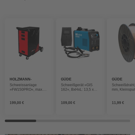
HOLZMANN-
GÜDE
GÜDE
MASCHINEN
Schweissanlage
Schweißgerät »GIS
Schweißdraht,
»FW150PRO«, max.
162«, BxHxL: 13,5 x
mm, Kleinspu
130 kg, schwarz/rot
24,5 x 29,5 cm,
Antriebsart: Elektro
199,00 €
109,00 €
11,99 €