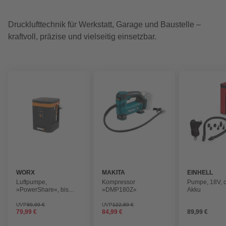
Drucklufttechnik für Werkstatt, Garage und Baustelle –
kraftvoll, präzise und vielseitig einsetzbar.
WORX
MAKITA
EINHELL
Luftpumpe,
Kompressor
Pumpe, 18V, 
»PowerShare«, bis
»DMP180Z«
Akku
10,3 bar, schwarz-
orange
UVP
89,99 €
UVP
122,89 €
79,99 €
84,99 €
89,99 €