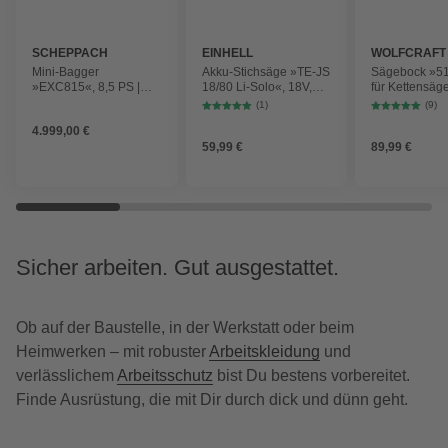
SCHEPPACH
EINHELL
WOLFCRAFT
Mini-Bagger
Akku-Stichsäge »TE-JS
Sägebock »5
»EXC815«, 8,5 PS |
18/80 Li-Solo«, 18V,
für Kettensäg
233 cm Grabweite | 69
2700 (Hübe/min), ohne
klappbar
(1)
(9)
cm Spurbreite |
Akku
4.999,00 €
Kettenantrieb
59,99 €
89,99 €
Sicher arbeiten. Gut ausgestattet.
Ob auf der Baustelle, in der Werkstatt oder beim
Heimwerken – mit robuster
Arbeitskleidung
und
verlässlichem
Arbeitsschutz
bist Du bestens vorbereitet.
Finde Ausrüstung, die mit Dir durch dick und dünn geht.