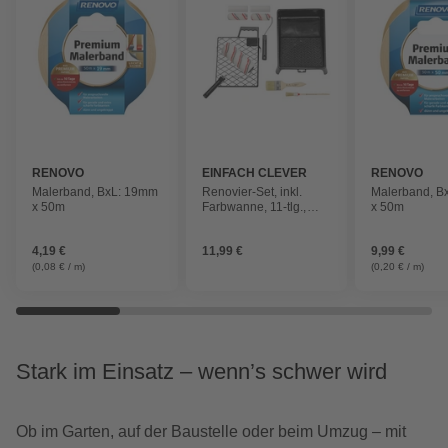
RENOVO
EINFACH CLEVER
RENOVO
Malerband, BxL: 19mm
Renovier-Set, inkl.
Malerband, B
x 50m
Farbwanne, 11-tlg.,
x 50m
Schwarz | Red | Weiß
4,19 €
11,99 €
9,99 €
(0,08 € / m)
(0,20 € / m)
Stark im Einsatz – wenn’s schwer wird
Ob im Garten, auf der Baustelle oder beim Umzug – mit