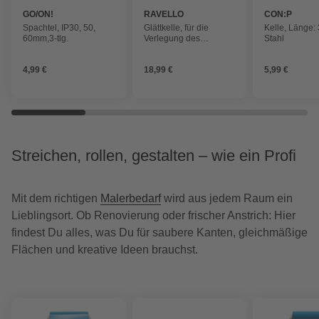
GO/ON!
RAVELLO
CON:P
Spachtel, IP30, 50,
Glättkelle, für die
Kelle, Länge:
60mm,3-tlg.
Verlegung des
Stahl
Steinteppichs,
Edelstahl, Blattstärke:
4,99 €
18,99 €
5,99 €
0,7 mm
Streichen, rollen, gestalten – wie ein Profi
Mit dem richtigen
Malerbedarf
wird aus jedem Raum ein
Lieblingsort. Ob Renovierung oder frischer Anstrich: Hier
findest Du alles, was Du für saubere Kanten, gleichmäßige
Flächen und kreative Ideen brauchst.