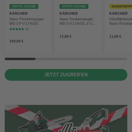
GRATIS ZUGABE
GRATIS ZUGABE
DAUERTIEFP
KÄRCHER
KÄRCHER
KÄRCHER
Nass-/Trockensauger
Nass-Trockensauger,
Vliesfilterbeut
WD 3 P V-17/4/20
WD 3 V-17/4/20, 17 L,
Nass-/Trocks
Workshop mit
1000 W
2 Plus, WD 3,
(1)
Gerätesteckdose, 17-
Battery und 
72,99 €
11,89 €
Liter-Kunststoffbehälter
4 Stück
109,00 €
JETZT ZUGREIFEN