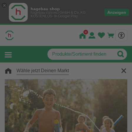
hagebau shop
Anzeigen
hagebau connect GmbH & Co. KG
KOSTENLOS- In Google Play
Wähle jetzt Deinen Markt