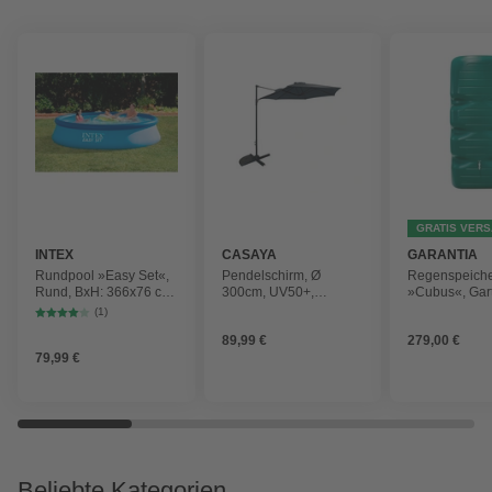
GRATIS VER
INTEX
CASAYA
GARANTIA
Rundpool »Easy Set«,
Pendelschirm, Ø
Regenspeich
Rund, BxH: 366x76 cm,
300cm, UV50+,
»Cubus«, Gar
blau
Alu/Stahl, anthrazit
Fassungsver
(1)
1000 l
89,99 €
279,00 €
79,99 €
Beliebte Kategorien