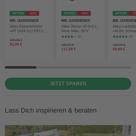
AKTION
- 42%
AKTION
- 20%
AKTION
- 
MR. GARDENER
MR. GARDENER
MR. GARDE
Akku-Rasentrimmer
Akku-Sense »P-X-C«,
Akku-Laubblä
»AT 1824-3 Li PXC«,
ohne Akku, 36 V
»ALB«, schwa
inkl. 2x Akku
max.
(1)
(2)
Blasgeschwind
109,00 €
62,99 €
210 km/h
139,00 €
109,00 €
111,00 €
68,99 €
JETZT SPAREN
Lass Dich inspirieren & beraten