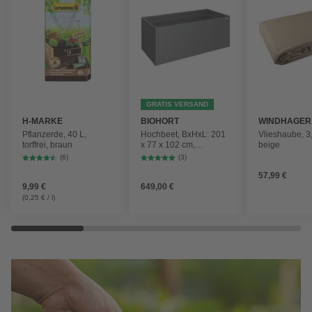
GRATIS VERSAND
H-MARKE
BIOHORT
WINDHAGER
Pflanzerde, 40 L,
Hochbeet, BxHxL: 201
Vlieshaube, 3
torffrei, braun
x 77 x 102 cm,
beige
Stahlblech
(6)
(3)
57,99 €
9,99 €
649,00 €
(0,25 € / l)