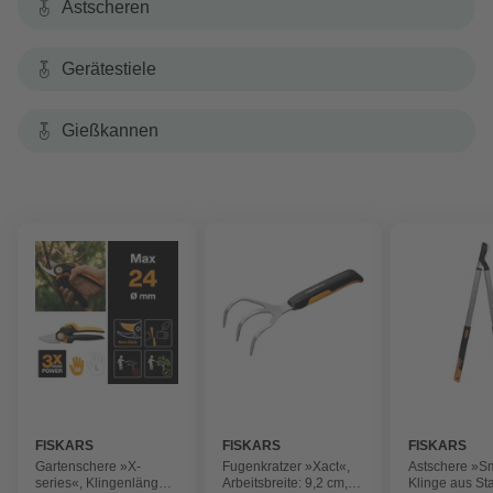
Astscheren
Gerätestiele
Gießkannen
FISKARS
FISKARS
FISKARS
Gartenschere »X-
Fugenkratzer »Xact«,
Astschere »Sm
series«, Klingenlänge:
Arbeitsbreite: 9,2 cm,
Klinge aus Sta