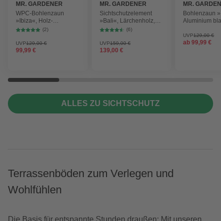
MR. GARDENER
MR. GARDENER
MR. GARDE
WPC-Bohlenzaun
Sichtschutzelement
Bohlenzaun »I
»Ibiza«, Holz-
»Bali«, Lärchenholz,
Aluminium bla
Kunststoff-
HxL: 180 x 180 cm
180 x 180 cm
(2)
(6)
Verbundwerkstoff, HxL:
UVP
129,00 €
ab
99,99 €
180 x 180 cm
UVP
129,00 €
UVP
159,00 €
99,99 €
139,00 €
ALLES ZU SICHTSCHUTZ
Terrassenböden zum Verlegen und
Wohlfühlen
Die Basis für entspannte Stunden draußen: Mit unseren