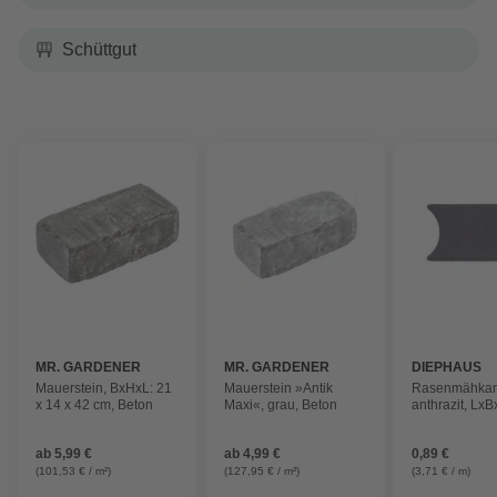
Schüttgut
MR. GARDENER
MR. GARDENER
DIEPHAUS
Mauerstein, BxHxL: 21
Mauerstein »Antik
Rasenmähkan
x 14 x 42 cm, Beton
Maxi«, grau, Beton
anthrazit, LxB
12 x 4 cm
ab
5,99 €
ab
4,99 €
0,89 €
(101,53 € / m²)
(127,95 € / m²)
(3,71 € / m)