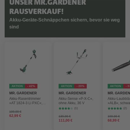
UNSER MR.GARDENER
RAUSVERKAUF!
Akku-Geräte-Schnäppchen sichern, bevor sie weg
sind
AKTION
- 42%
AKTION
- 20%
AKTION
- 
MR. GARDENER
MR. GARDENER
MR. GARDE
Akku-Rasentrimmer
Akku-Sense »P-X-C«,
Akku-Laubblä
»AT 1824-3 Li PXC«,
ohne Akku, 36 V
»ALB«, schwa
inkl. 2x Akku
max.
(1)
(2)
Blasgeschwind
109,00 €
62,99 €
210 km/h
139,00 €
109,00 €
111,00 €
68,99 €