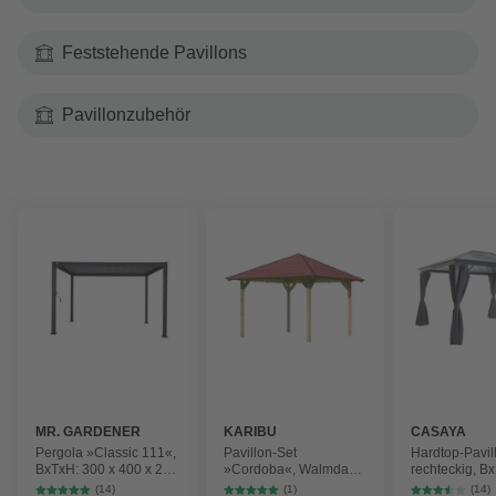
Feststehende Pavillons
Pavillonzubehör
MR. GARDENER
KARIBU
CASAYA
Pergola »Classic 111«,
Pavillon-Set
Hardtop-Pavil
BxTxH: 300 x 400 x 250
»Cordoba«, Walmdach,
rechteckig, B
cm, für Basic Pergola
viereckig, BxHxT: 357 x
x 270 x 300 c
(14)
(1)
(14)