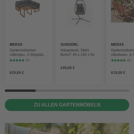
MERXX
SUNGÖRL
MERXX
Gartenmöbelset
Hängekorb, Stahl,
Gartenmöbels
»Merida«, 4 Sitzplätze,
BxHxT: 95 x 195 x 93
»Borkum«, 6 S
Holz, inkl. Auflagen
cm
Eukalyptusholz
(1)
(1)
Auflagen
249,00 €
629,00 €
619,00 €
ZU ALLEN GARTENMÖBELN