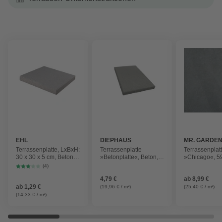
EHL
DIEPHAUS
MR. GARDE
Terrassenplatte, LxBxH:
Terrassenplatte
Terrassenplat
30 x 30 x 5 cm, Beton,
»Betonplatte«, Beton,
»Chicago«, 59
glatt, gefast, grau
Kanten: gefast
cm, 1 Stück
(4)
4,79 €
ab
8,99 €
ab
1,29 €
(19,96 € / m²)
(25,40 € / m²)
(14,33 € / m²)