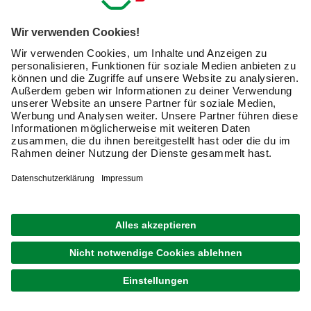
Pizzaofen
- hier findest Du die richtige Auswahl.
Gasgrills
Elektrogrills
Holzkohlegrills
Grillkamine
Outdoorküchen
Smoker Grill