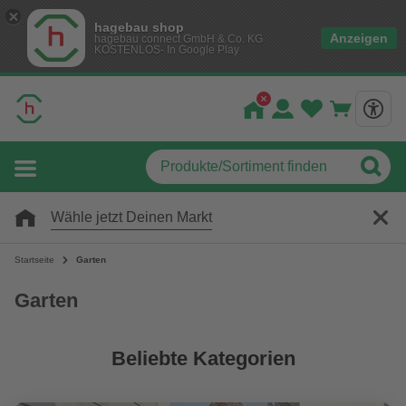
hagebau shop
Anzeigen
hagebau connect GmbH & Co. KG
KOSTENLOS- In Google Play
Wähle jetzt Deinen Markt
Startseite
Garten
Garten
Beliebte Kategorien