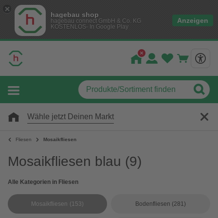
hagebau shop
Anzeigen
hagebau connect GmbH & Co. KG
KOSTENLOS- In Google Play
Wähle jetzt Deinen Markt
Fliesen
Mosaikfliesen
Mosaikfliesen blau
(9)
Alle Kategorien in Fliesen
Mosaikfliesen
(153)
Bodenfliesen
(281)