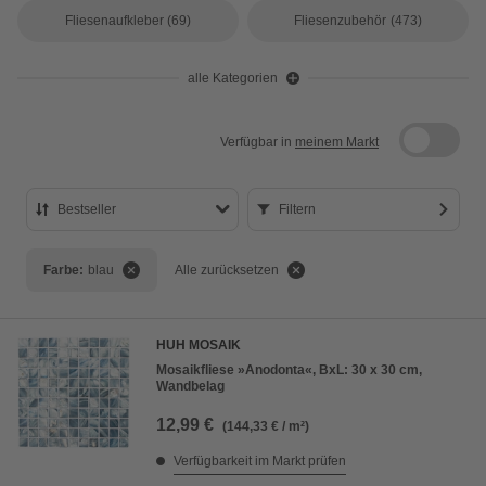
Fliesenaufkleber
(69)
Fliesenzubehör
(473)
alle Kategorien
Verfügbar in
meinem Markt
Bestseller
Filtern
Bestseller
Farbe:
blau
Alle zurücksetzen
Preis aufsteigend
Preis absteigend
HUH MOSAIK
Bewertung
Mosaikfliese »Anodonta«, BxL: 30 x 30 cm,
Wandbelag
12,99 €
(144,33 € / m²)
Verfügbarkeit im Markt prüfen