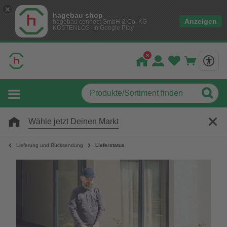
hagebau shop
Anzeigen
hagebau connect GmbH & Co. KG
KOSTENLOS- In Google Play
Wähle jetzt Deinen Markt
Lieferung und Rücksendung
Lieferstatus