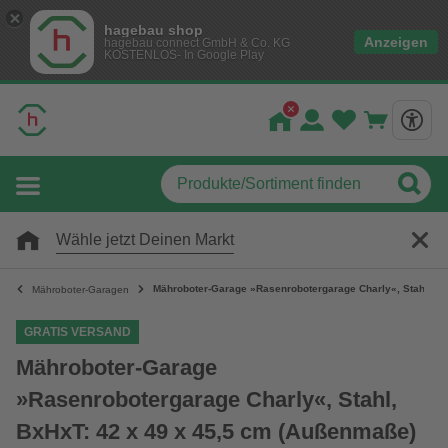
hagebau shop
Anzeigen
hagebau connect GmbH & Co. KG
KOSTENLOS- In Google Play
Wähle jetzt Deinen Markt
Mähroboter-Garage »Rasenrobotergarage Charly«, Stahl, Bx
Mähroboter-Garagen
GRATIS VERSAND
Mähroboter-Garage
»Rasenrobotergarage Charly«, Stahl,
BxHxT: 42 x 49 x 45,5 cm (Außenmaße)