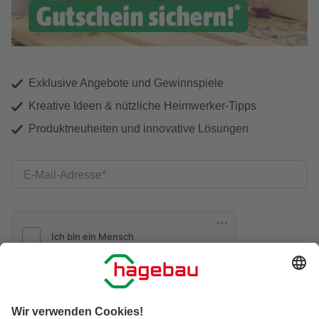
Exklusive Angebote und Gewinnspiele
Kreative Ideen & nützliche Heimwerker-Tipps
Produktneuheiten und innovative Lösungen
E-Mail-Adresse
Friendly Captcha
Ich möchte auf mich
zugeschnittene E-Mail-Werbung
(inklusive den Newsletter) von hagebau erhalten. Ich