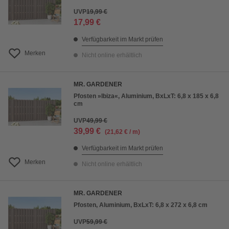
UVP
19,99 €
17,99 €
Verfügbarkeit im Markt prüfen
Merken
Nicht online erhältlich
MR. GARDENER
Pfosten »Ibiza«, Aluminium, BxLxT: 6,8 x 185 x 6,8
cm
UVP
49,99 €
39,99 €
(21,62 € / m)
Verfügbarkeit im Markt prüfen
Merken
Nicht online erhältlich
MR. GARDENER
Pfosten, Aluminium, BxLxT: 6,8 x 272 x 6,8 cm
UVP
59,99 €