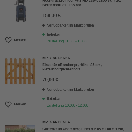
Hochdruckreiniger »KT-HD 135«, 1800 W, max.
Betriebsdruck: 135 bar
159,00 €
Verfügbarkeit im Markt prüfen
lieferbar
Merken
Zustellung 11.08. - 13.08.
MR. GARDENER
Einzeltür »Bamberg«, Höhe: 85 cm,
kiefernholz|fichtenholz
79,99 €
Verfügbarkeit im Markt prüfen
lieferbar
Merken
Zustellung 10.08. - 12.08.
MR. GARDENER
Gartenzaun »Bamberg«, HxLxT: 85 x 180 x 9 cm,