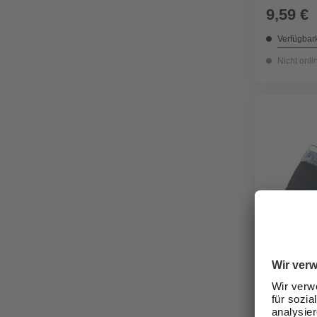
9,59 €
Verfügbark
Nicht onli