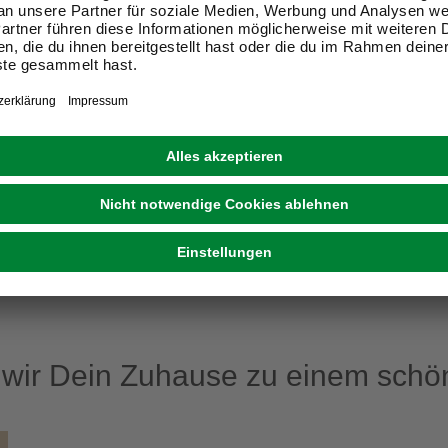
PROPHETE
Bremsschuhe, 2 Stk., sc
uhe, 2 Stk., schwarz
17,99 €
eit im Markt prüfen
Verfügbarkeit im Markt prüfen
ne erhältlich
Nicht online erhältlich
1
ir Dein Zuhause zu einem schön