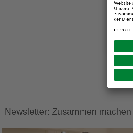
PROPHETE
Bremssch
3,29 €
Verfügbark
Nicht onli
Newsletter: Zusammen machen w