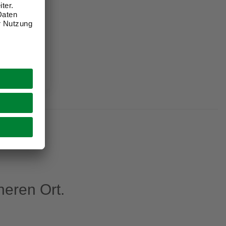
hwarz
eren Ort.