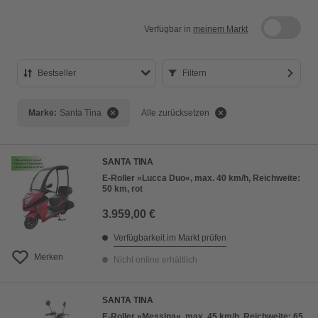
Verfügbar in
meinem Markt
Bestseller
Filtern
Bestseller
Marke:
Santa Tina
Alle zurücksetzen
Preis aufsteigend
Preis absteigend
SANTA TINA
Bewertung
E-Roller »Lucca Duo«, max. 40 km/h, Reichweite:
50 km, rot
3.959,00 €
Verfügbarkeit im Markt prüfen
Merken
Nicht online erhältlich
SANTA TINA
E-Roller »Messina«, max. 45 km/h, Reichweite: 65