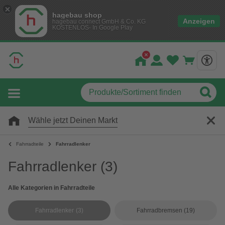
hagebau shop
Anzeigen
hagebau connect GmbH & Co. KG
KOSTENLOS- In Google Play
Wähle jetzt Deinen Markt
Fahrradteile
Fahrradlenker
Fahrradlenker
(3)
Alle Kategorien in Fahrradteile
Fahrradlenker
(3)
Fahrradbremsen
(19)