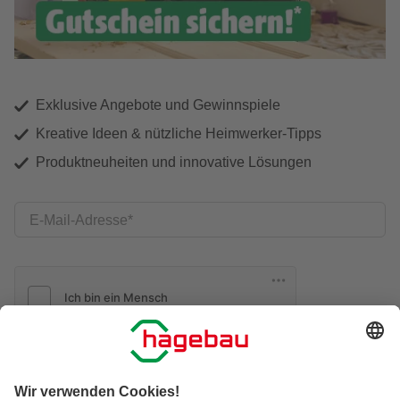
Exklusive Angebote und Gewinnspiele
Kreative Ideen & nützliche Heimwerker-Tipps
Produktneuheiten und innovative Lösungen
E-Mail-Adresse
Friendly Captcha
Ich möchte auf mich
zugeschnittene E-Mail-Werbung
(inklusive den Newsletter) von hagebau erhalten. Ich