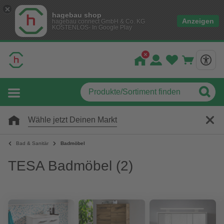
hagebau shop
Anzeigen
hagebau connect GmbH & Co. KG
KOSTENLOS- In Google Play
Wähle jetzt Deinen Markt
Bad & Sanitär
Badmöbel
TESA Badmöbel
(2)