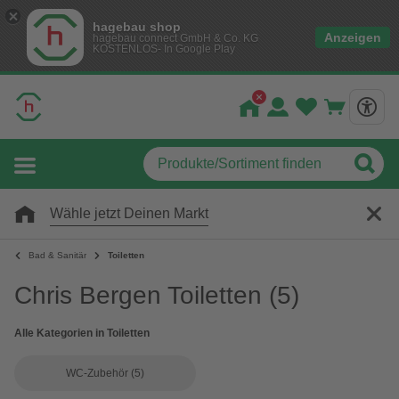
hagebau shop
Anzeigen
hagebau connect GmbH & Co. KG
KOSTENLOS- In Google Play
Wähle jetzt Deinen Markt
Bad & Sanitär
Toiletten
Chris Bergen Toiletten
(5)
Alle Kategorien in Toiletten
WC-Zubehör
(5)