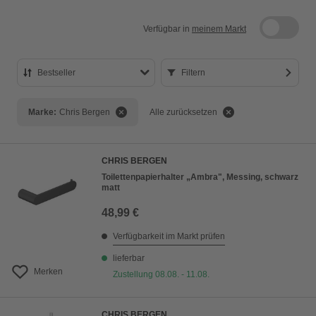
Verfügbar in
meinem Markt
Bestseller
Filtern
Bestseller
Marke:
Chris Bergen
Alle zurücksetzen
Preis aufsteigend
Preis absteigend
CHRIS BERGEN
Bewertung
Toilettenpapierhalter „Ambra", Messing, schwarz
matt
48,99 €
Verfügbarkeit im Markt prüfen
lieferbar
Merken
Zustellung 08.08. - 11.08.
CHRIS BERGEN