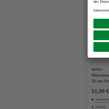
WENKO
Wäschesa
33 cm, Po
51,99 €
Verfügbark
lieferbar