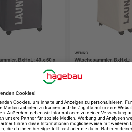
WENKO
mmler, BxHxL: 40 x 60 x
Wäschesammler, BxHxL: 1
lyester
40 cm, Polyester
39,99 €
eit im Markt prüfen
Verfügbarkeit im Markt prüfen
lieferbar
 11.08. - 13.08.
Zustellung 11.08. - 13.08.