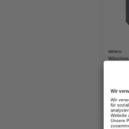
WENKO
Wäschesa
33 cm, Po
51,99 €
Verfügbark
lieferbar
Zustellung