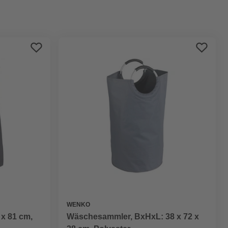
Preis aufsteigend
Preis absteigend
Bewertung
WENKO
x 81 cm,
Wäschesammler, BxHxL: 38 x 72 x