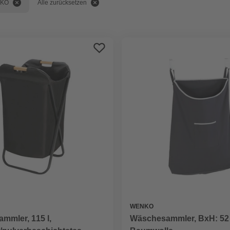
KO
Alle zurücksetzen
WENKO
mmler, 115 l,
Wäschesammler, BxH: 52 