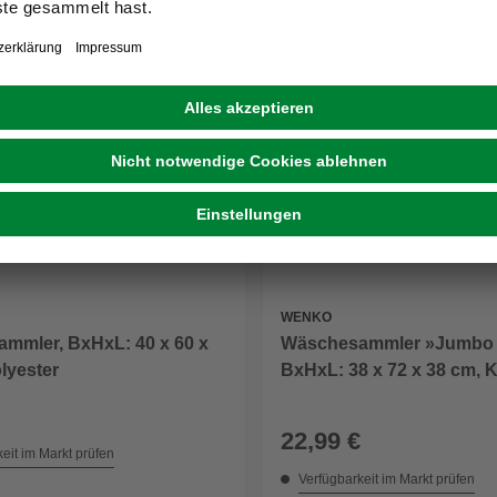
WENKO
mmler, BxHxL: 40 x 60 x
Wäschesammler »Jumbo 
lyester
BxHxL: 38 x 72 x 38 cm, K
22,99 €
eit im Markt prüfen
Verfügbarkeit im Markt prüfen