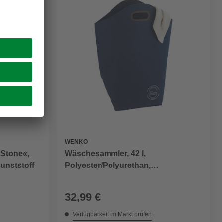
WENKO
Stone«,
Wäschesammler, 42 l,
unststoff
Polyester/Polyurethan,
dunkelblau/braun
32,99 €
Verfügbarkeit im Markt prüfen