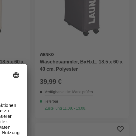
WENKO
8,5 x 60 x
Wäschesammler, BxHxL: 18,5 x 60 x
40 cm, Polyester
39,99 €
Verfügbarkeit im Markt prüfen
lieferbar
Zustellung 11.08. - 13.08.