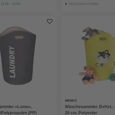
 11.08. - 13.08.
Nicht online erhältlich
WENKO
ammler »Lumo«,
Wäschesammler, BxHxL: 4
/Polypropylen (PP)
20 cm, Polyester