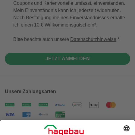
Coupons und Kartenvorteile umfasst, einverstanden.
Mein Einverständnis kann ich jederzeit widerrufen.
Nach Bestätigung meines Einverständnisses erhalte
ich einen
10 € Willkommensgutschein
*.
Bitte beachte auch unsere
Datenschutzhinweise
.
JETZT ANMELDEN
Unsere Zahlungsarten