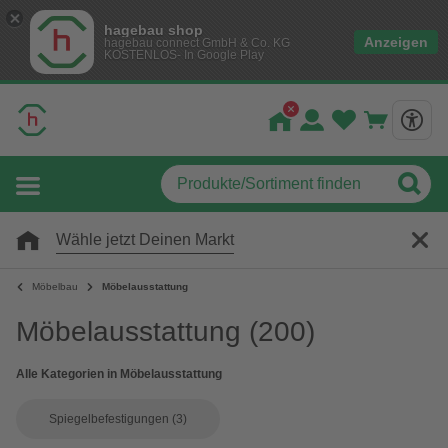
hagebau shop
Anzeigen
hagebau connect GmbH & Co. KG
KOSTENLOS- In Google Play
Wähle jetzt Deinen Markt
Möbelbau
Möbelausstattung
Möbelausstattung
(200)
Alle Kategorien in Möbelausstattung
Spiegelbefestigungen
(3)