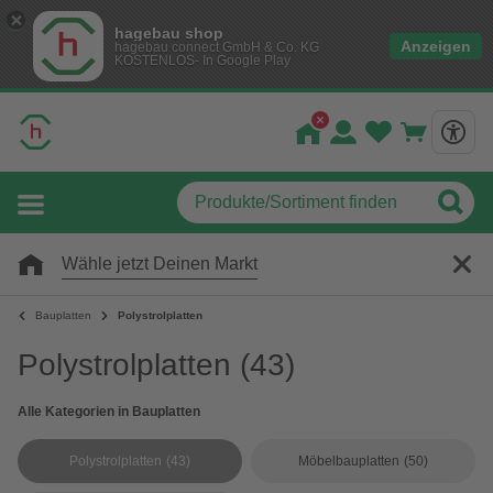
hagebau shop
Anzeigen
hagebau connect GmbH & Co. KG
KOSTENLOS- In Google Play
Wähle jetzt Deinen Markt
Bauplatten
Polystrolplatten
Polystrolplatten
(43)
Alle Kategorien in Bauplatten
Polystrolplatten
(43)
Möbelbauplatten
(50)