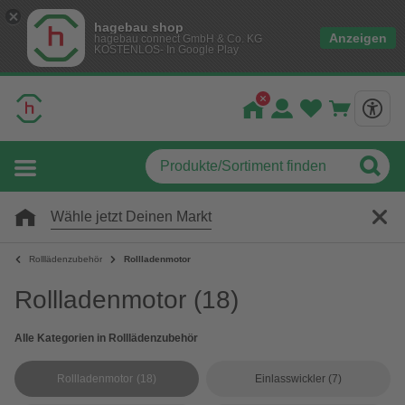
hagebau shop
Anzeigen
hagebau connect GmbH & Co. KG
KOSTENLOS- In Google Play
Wähle jetzt Deinen Markt
Rolllädenzubehör
Rollladenmotor
Rollladenmotor
(18)
Alle Kategorien in Rolllädenzubehör
Rollladenmotor
(18)
Einlasswickler
(7)