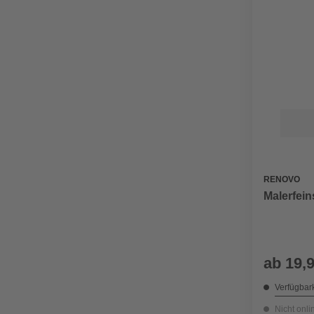
RENOVO
Malerfein
ab
19,
Verfügbark
Nicht onli