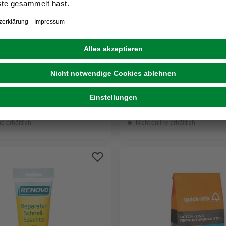
Weitere Ausführungen
RENOVO
Spachtelmasse
chtel
99 €
34,99 €
(2,20 € / kg)
(2,33 € / kg)
eit im Markt prüfen
Verfügbarkeit im Markt prüfen
ne erhältlich
Nicht online erhältlich