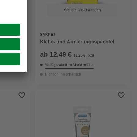
Weitere Ausführungen
SAKRET
Klebe- und Armierungsspachtel
ab
12,49 €
(1,25 € / kg)
Verfügbarkeit im Markt prüfen
Nicht online erhältlich