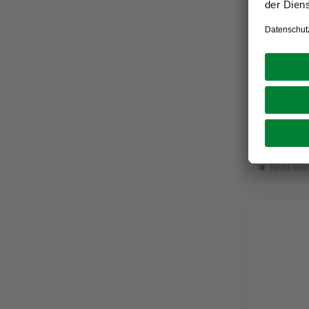
RENOVO
Glättespa
ab
10,
Verfügbark
Nicht onli