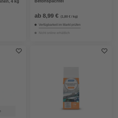
Betonspachtel
nnen, 4 kg
ab
8,99 €
(1,80 € / kg)
Verfügbarkeit im Markt prüfen
Nicht online erhältlich
n