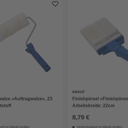
KNAUF
alze »Auftragwalze«, 23
Finishpinsel »Finishpinse
stoff
Arbeitsbreite: 22cm
8,79 €
eit im Markt prüfen
Verfügbarkeit im Markt prüfen