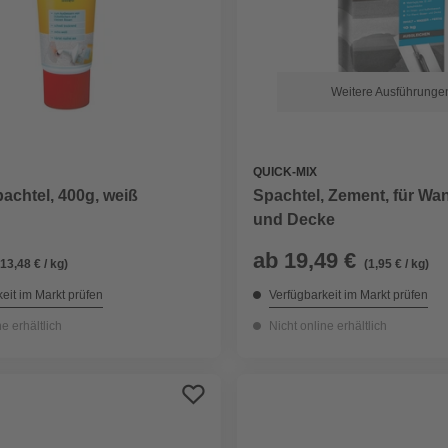
Weitere Ausführunge
QUICK-MIX
achtel, 400g, weiß
Spachtel, Zement, für Wa
und Decke
ab
19,49 €
(13,48 € / kg)
(1,95 € / kg)
eit im Markt prüfen
Verfügbarkeit im Markt prüfen
ne erhältlich
Nicht online erhältlich