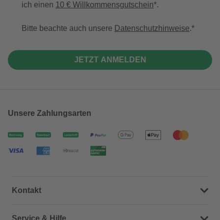
ich einen
10 € Willkommensgutschein
*.
Bitte beachte auch unsere
Datenschutzhinweise
.
JETZT ANMELDEN
Unsere Zahlungsarten
Kontakt
Dein Kontakt zu uns
Service & Hilfe