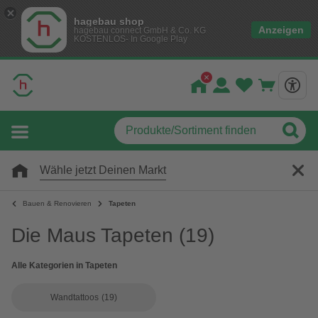
hagebau shop
Anzeigen
hagebau connect GmbH & Co. KG
KOSTENLOS- In Google Play
Wähle jetzt Deinen Markt
Bauen & Renovieren
Tapeten
Die Maus Tapeten
(19)
Alle Kategorien in Tapeten
Wandtattoos
(19)