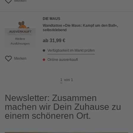
Merken
DIE MAUS
Wandtattoo »Die Maus: Kampf um den Ball«,
selbstklebend
AUSVERKAUFT
Weitere
ab
31,99 €
Ausführungen
Verfügbarkeit im Markt prüfen
Merken
Online ausverkauft
1
von
1
Newsletter: Zusammen
machen wir Dein Zuhause zu
einem schöneren Ort.