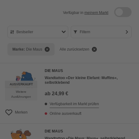
Verfügbar in
meinem Markt
Bestseller
Filtern
Bestseller
Marke:
Die Maus
Alle zurücksetzen
Preis aufsteigend
Preis absteigend
DIE MAUS
Bewertung
Wandtattoo »Der kleine Elefant: Muffins«,
selbstklebend
AUSVERKAUFT
Weitere
ab
24,99 €
Ausführungen
Verfügbarkeit im Markt prüfen
Merken
Online ausverkauft
DIE MAUS
Wandtattoo »Die Maus: Maus«, selbstklebend