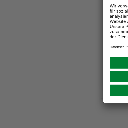
RENOVO
Vliestap
1005 cm,
13,99 €
Verfügbark
Online au