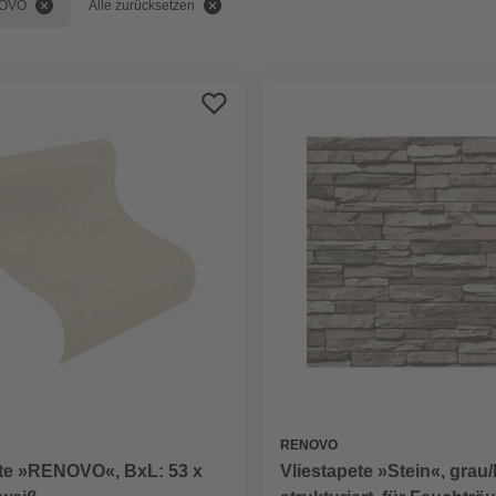
OVO
Alle zurücksetzen
RENOVO
ete »RENOVO«, BxL: 53 x
Vliestapete »Stein«, grau