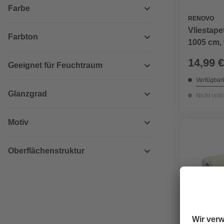
Farbe
RENOVO
Vliestap
Farbton
1005 cm,
14,99 €
Geeignet für Feuchtraum
Verfügbark
Glanzgrad
Nicht onli
Motiv
Oberflächenstruktur