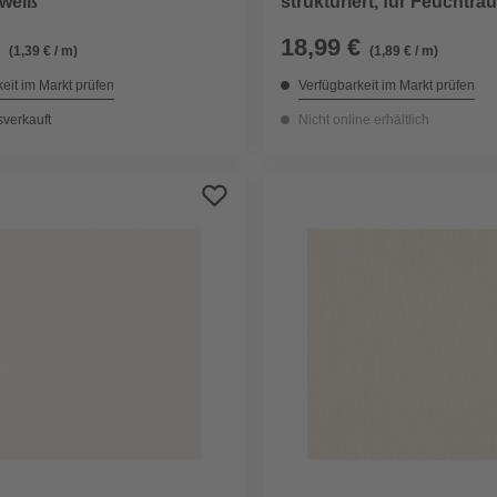
 weiß
strukturiert, für Feuchtr
geeignet
18,99 €
(1,39 € / m)
(1,89 € / m)
eit im Markt prüfen
Verfügbarkeit im Markt prüfen
sverkauft
Nicht online erhältlich