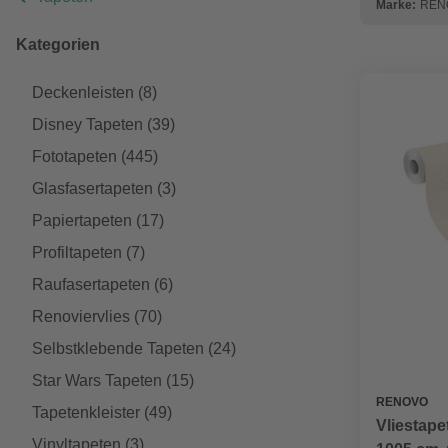
Marke:
REN
Kategorien
Deckenleisten
(8)
Disney Tapeten
(39)
Fototapeten
(445)
Glasfasertapeten
(3)
Papiertapeten
(17)
Profiltapeten
(7)
Raufasertapeten
(6)
Renoviervlies
(70)
Selbstklebende Tapeten
(24)
Star Wars Tapeten
(15)
RENOVO
Tapetenkleister
(49)
Vliestap
Vinyltapeten
(3)