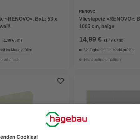
RENOVO
ete »RENOVO«, BxL: 53 x
Vliestapete »RENOVO«, B
 weiß
1005 cm, beige
14,99 €
(1,49 € / m)
(1,49 € / m)
eit im Markt prüfen
Verfügbarkeit im Markt prüfen
ne erhältlich
Nicht online erhältlich