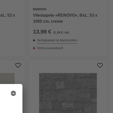
RENOVO
xL: 53 x
Vliestapete »RENOVO«, BxL: 53 x
1005 cm, creme
13,99 €
(1,39 € / m)
Verfügbarkeit im Markt prüfen
Online ausverkauft