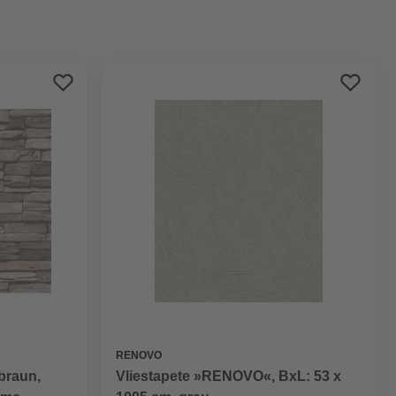
Preis aufsteigend
Preis absteigend
Bewertung
RENOVO
/braun,
Vliestapete »RENOVO«, BxL: 53 x