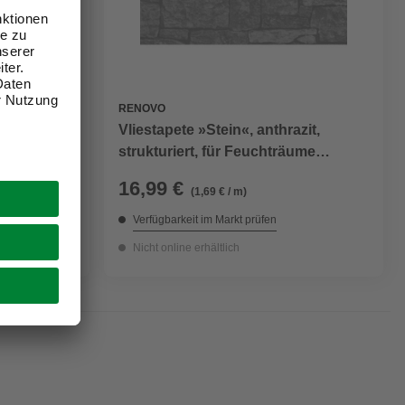
RENOVO
xL: 53 x
Vliestapete »Stein«, anthrazit,
strukturiert, für Feuchträume
geeignet
16,99 €
(1,69 € / m)
Verfügbarkeit im Markt prüfen
Nicht online erhältlich