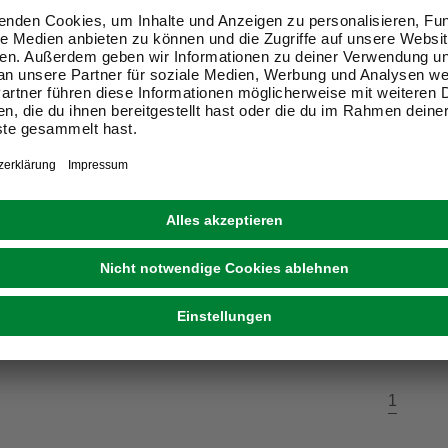
RENOVO
ete »RENOVO«, BxL: 53 x
Vliestapete »RENOVO«, B
 grün
1005 cm, schlammfarben
14,99 €
(1,39 € / m)
(1,49 € / m)
eit im Markt prüfen
Verfügbarkeit im Markt prüfen
sverkauft
Nicht online erhältlich
1