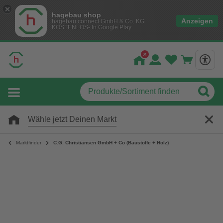
hagebau shop
Anzeigen
hagebau connect GmbH & Co. KG
KOSTENLOS- In Google Play
Wähle jetzt Deinen Markt
Marktfinder
C.G. Christiansen GmbH + Co (Baustoffe + Holz)