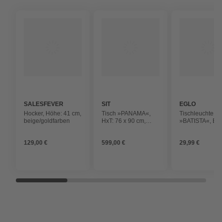
SALESFEVER
SIT
EGLO
Hocker, Höhe: 41 cm,
Tisch »PANAMA«,
Tischleuchte
beige/goldfarben
HxT: 76 x 90 cm,
»BATISTA«, E27
Holz
Höhe: 22,5 cm
129,00 €
599,00 €
29,99 €