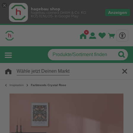
hagebau shop
Anzeigen
hagebau connect GmbH & Co. KG
KOSTENLOS- In Google Play
Wähle jetzt Deinen Markt
Inspiration
Farbtrends Crystal Rose