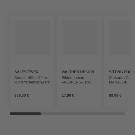
SALESFEVER
WALTHER DESIGN
SITTING POINT
Sessel, Höhe: 92 cm,
Bilderrahmen
Sitzsack »Cube
kupferfarben/schwarz
»PEPPERS«, BxL:
MANACOR«, be
31,8 x 42 cm,
BxHxT: 45 x 45 
eichefarben, Holz
cm
379,00 €
17,99 €
99,99 €