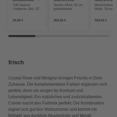
LUXORLIVING
SALESFEVER
SALESFEVER
Tuft-Teppich
Sessel, Höhe: 92 cm,
Muschelsessel,
»Volterra«, BxL: 67 x
gelb/schwarz
Höhe: 78 cm,
140 cm, creme
beige/goldfarb
29,99 €
369,00 €
369,00 €
frisch
Crystal Rose und Mintgrün bringen Frische in Dein
Zuhause. Die komplementären Farben ergänzen sich
perfekt, denn sie sorgen für Kontrast und
Lebendigkeit. Ein natürliches und zurückhaltendes
Creme macht den Farbmix perfekt. Die Kombination
eignet sich gut fürs Wohnzimmer und kommt mit
Möbeln aus dunklem Akazienholz und Metall