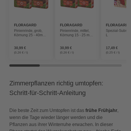
FLORAGARD
FLORAGARD
FLORAGARD
Pinienrinde, grob,
Pinienrinde, mittel,
Spezial-Substra
Körnung 25 - 40mm,
Körnung 15 - 25 mm,
L
2 x 60 L
2 x 60 L
30,99 €
30,99 €
17,49 €
(0,26 € / l)
(0,26 € / l)
(0,25 € / l)
Zimmerpflanzen richtig umtopfen:
Schritt-für-Schritt-Anleitung
Die beste Zeit zum Umtopfen ist das
frühe Frühjahr
,
wenn die Tage wieder länger werden und die
Pflanzen aus ihrer Winterruhe erwachen. In dieser