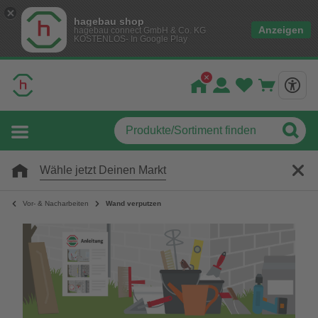
hagebau shop
Anzeigen
hagebau connect GmbH & Co. KG
KOSTENLOS- In Google Play
Wähle jetzt Deinen Markt
Vor- & Nacharbeiten
Wand verputzen