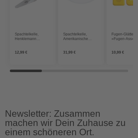
Spachtelkelle,
Spachtelkelle,
Fugen-Glätter,
Henklemann
Amerikanische
»Fugen-Ass«, Se
Katzenzunge 160
Glättekelle
teilig, gelb
mm
280x120x05 mm
12,99 €
31,99 €
10,99 €
rostfr. extra lange
Stütze
Newsletter: Zusammen
machen wir Dein Zuhause zu
einem schöneren Ort.