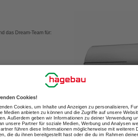
nd das Dream-Team für:
ku-Geräte selbst die höchsten