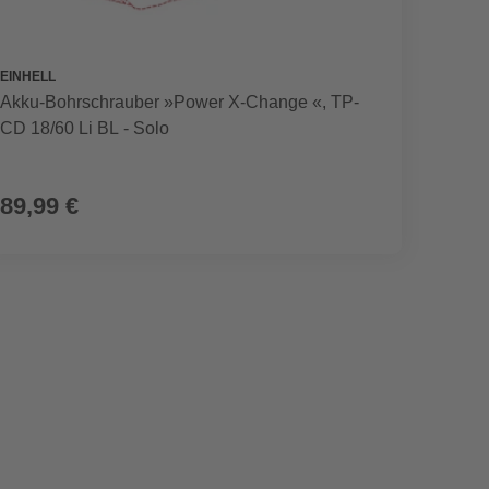
EINHELL
EINHEL
Akku-Bohrschrauber »Power X-Change «, TP-
Akku-B
CD 18/60 Li BL - Solo
ohne 
89,99 €
97,9