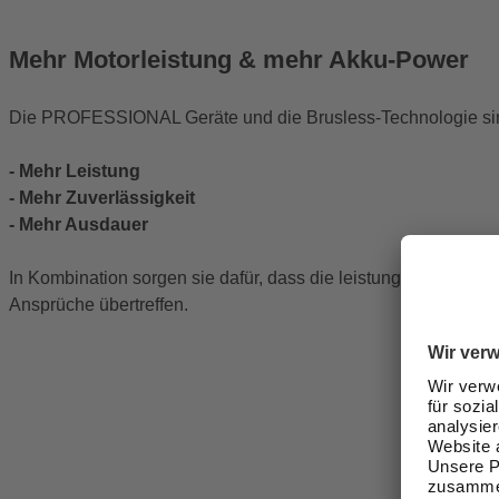
Mehr Motorleistung & mehr Akku-Power
Die PROFESSIONAL Geräte und die Brusless-Technologie si
- Mehr Leistung
- Mehr Zuverlässigkeit
- Mehr Ausdauer
In Kombination sorgen sie dafür, dass die leistungsstarken Ak
Ansprüche übertreffen.