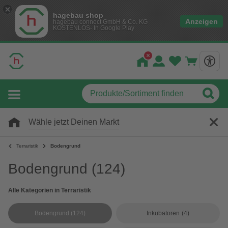
hagebau shop
Anzeigen
hagebau connect GmbH & Co. KG
KOSTENLOS- In Google Play
Wähle jetzt Deinen Markt
Terraristik
Bodengrund
Bodengrund
(124)
Alle Kategorien in Terraristik
Bodengrund
(124)
Inkubatoren
(4)