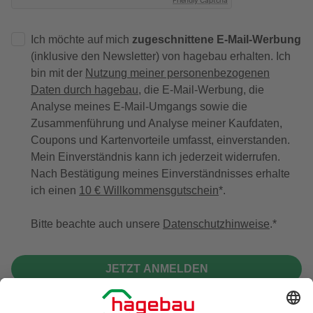
Ich möchte auf mich
zugeschnittene E-Mail-Werbung
(inklusive den Newsletter) von hagebau erhalten. Ich
bin mit der
Nutzung meiner personenbezogenen
Daten durch hagebau
, die E-Mail-Werbung, die
Analyse meines E-Mail-Umgangs sowie die
Zusammenführung und Analyse meiner Kaufdaten,
Coupons und Kartenvorteile umfasst, einverstanden.
Mein Einverständnis kann ich jederzeit widerrufen.
Nach Bestätigung meines Einverständnisses erhalte
ich einen
10 € Willkommensgutschein
*.
Bitte beachte auch unsere
Datenschutzhinweise
.
JETZT ANMELDEN