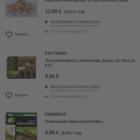
Aquarium-Bodengrund, 15 kg, Naturkies, beige
13,99 €
(0,93 € / kg)
Verfügbarkeit im Markt prüfen
Nicht online erhältlich
Merken
EXO TERRA
Terrariumsubstrat, Kokoschips, braun, 3er-Pack je
8,8 l
9,99 €
Verfügbarkeit im Markt prüfen
Merken
Nicht online erhältlich
DENNERLE
Bodengrund »Nano Deponit Mix«
9,99 €
(9,99 € / kg)