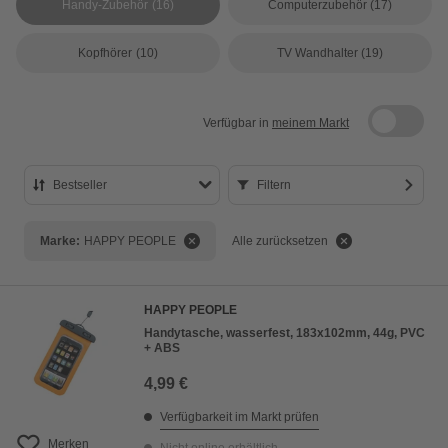
Handy-Zubehör
(16)
Computerzubehör
(17)
Kopfhörer
(10)
TV Wandhalter
(19)
Verfügbar in
meinem Markt
Bestseller
Filtern
Bestseller
Marke:
HAPPY PEOPLE
Alle zurücksetzen
Preis aufsteigend
Preis absteigend
HAPPY PEOPLE
Bewertung
Handytasche, wasserfest, 183x102mm, 44g, PVC
+ ABS
4,99 €
Verfügbarkeit im Markt prüfen
Merken