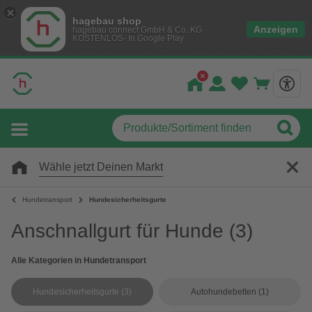
hagebau shop
Anzeigen
hagebau connect GmbH & Co. KG
KOSTENLOS- In Google Play
Wähle jetzt Deinen Markt
Hundetransport
Hundesicherheitsgurte
Anschnallgurt für Hunde
(3)
Alle Kategorien in Hundetransport
Hundesicherheitsgurte
(3)
Autohundebetten
(1)