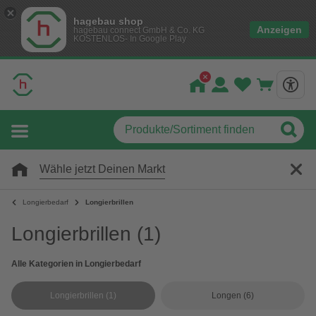
hagebau shop
Anzeigen
hagebau connect GmbH & Co. KG
KOSTENLOS- In Google Play
Wähle jetzt Deinen Markt
Longierbedarf
Longierbrillen
Longierbrillen
(1)
Alle Kategorien in Longierbedarf
Longierbrillen
(1)
Longen
(6)