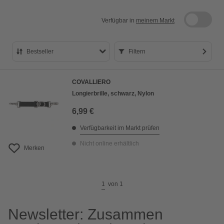
Verfügbar in
meinem Markt
Bestseller
Filtern
Bestseller
COVALLIERO
Preis aufsteigend
Longierbrille, schwarz, Nylon
Preis absteigend
6,99 €
Bewertung
Verfügbarkeit im Markt prüfen
Nicht online erhältlich
Merken
1
von
1
Newsletter: Zusammen