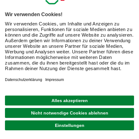
Entdecke im Online Shop von hagebaumarkt hochwertige
Akku-Kettensägen von namhaften Markenherstellern. Die
fortschrittlichen Gartengeräte sind für Heimwerker mit
hohen Ansprüchen mit Lithium-Ionen-Akkus ausgestattet.
Diese modernen Batterien halten nicht nur lange, sondern
lassen sich in kurzer Zeit wieder vollständig aufladen. Für
eine komfortablere Handhabung der Akku-Kettensäge
sorgen Ausstattungsmerkmale wie etwa eine
Vibrationsdämpfung. Damit überträgt die Säge deutlich
weniger Schwingungen und Erschütterungen auf Deine
Arme, was vor allem bei längeren und fordernden Arbeiten
eine große Erleichterung ist.
So findest Du schnell zur passenden Akku-
Kettensäge