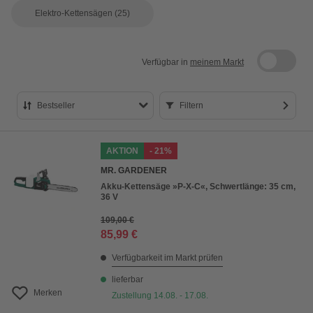
Elektro-Kettensägen
(25)
Verfügbar in
meinem Markt
Bestseller
Filtern
Bestseller
AKTION
- 21%
Preis aufsteigend
MR. GARDENER
Preis absteigend
Akku-Kettensäge »P-X-C«, Schwertlänge: 35 cm,
36 V
Bewertung
109,00 €
85,99 €
Verfügbarkeit im Markt prüfen
lieferbar
Merken
Zustellung 14.08. - 17.08.