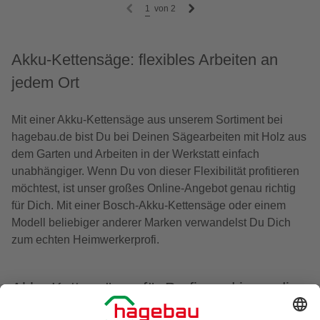
1
von
2
Akku-Kettensäge: flexibles Arbeiten an
jedem Ort
Mit einer Akku-Kettensäge aus unserem Sortiment bei
hagebau.de bist Du bei Deinen Sägearbeiten mit Holz aus
dem Garten und Arbeiten in der Werkstatt einfach
unabhängiger. Wenn Du von dieser Flexibilität profitieren
möchtest, ist unser großes Online-Angebot genau richtig
für Dich. Mit einer Bosch-Akku-Kettensäge oder einem
Modell beliebiger anderer Marken verwandelst Du Dich
zum echten Heimwerkerprofi.
Akku-Kettensägen für Profis und jene, die
es werden wollen