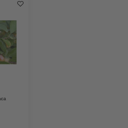
Preis aufsteigend
Preis absteigend
Bewertung
aca