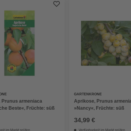
ONE
GARTENKRONE
, Prunus armeniaca
Aprikose, Prunus armeni
che Beste«, Früchte: süß
»Nancy«, Früchte: süß
34,99 €
eit im Markt prüfen
Verfügbarkeit im Markt prüfen