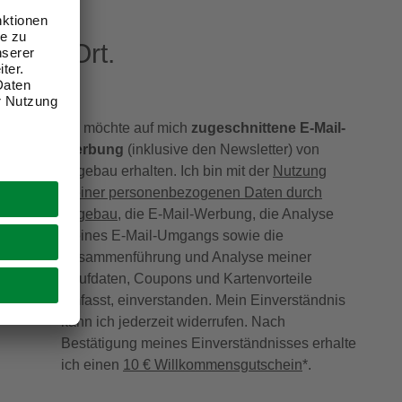
eren Ort.
Ich möchte auf mich
zugeschnittene E-Mail-
Werbung
(inklusive den Newsletter) von
hagebau erhalten. Ich bin mit der
Nutzung
meiner personenbezogenen Daten durch
hagebau
, die E-Mail-Werbung, die Analyse
meines E-Mail-Umgangs sowie die
Zusammenführung und Analyse meiner
Kaufdaten, Coupons und Kartenvorteile
umfasst, einverstanden. Mein Einverständnis
kann ich jederzeit widerrufen. Nach
Bestätigung meines Einverständnisses erhalte
ich einen
10 € Willkommensgutschein
*.