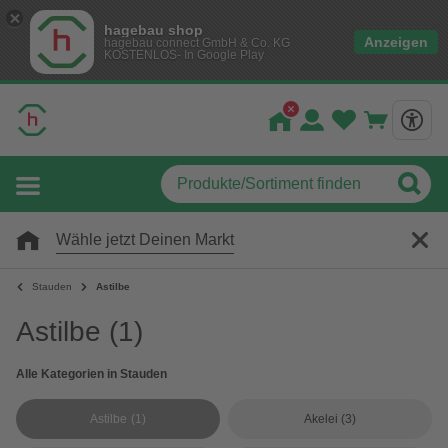
hagebau shop
Anzeigen
hagebau connect GmbH & Co. KG
KOSTENLOS- In Google Play
Wähle jetzt Deinen Markt
Stauden
Astilbe
Astilbe
(1)
Alle Kategorien in Stauden
Astilbe
(1)
Akelei
(3)