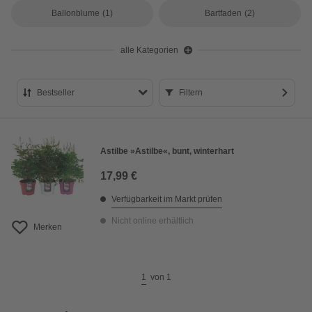
Ballonblume
(1)
Bartfaden
(2)
alle Kategorien
Bestseller
Filtern
Bestseller
Preis aufsteigend
Astilbe »Astilbe«, bunt, winterhart
Preis absteigend
17,99 €
Bewertung
Verfügbarkeit im Markt prüfen
Nicht online erhältlich
Merken
1
von
1