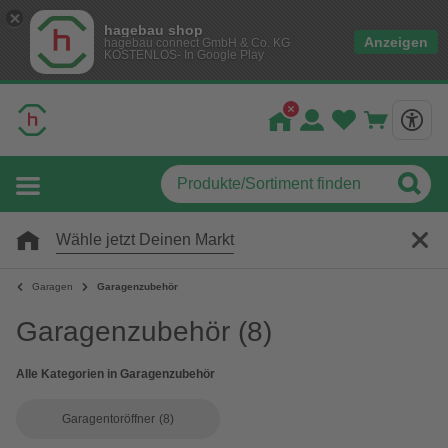
hagebau shop
Anzeigen
hagebau connect GmbH & Co. KG
KOSTENLOS- In Google Play
Wähle jetzt Deinen Markt
Garagen
Garagenzubehör
Garagenzubehör
(8)
Alle Kategorien in Garagenzubehör
Garagentoröffner
(8)