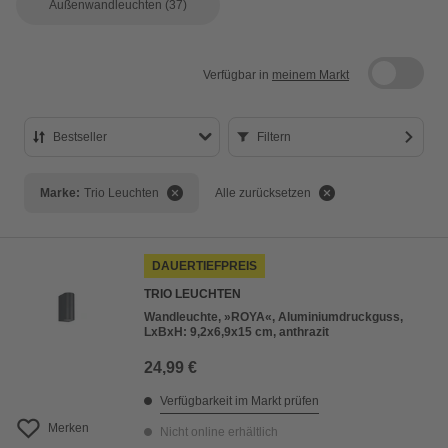
Außenwandleuchten
(37)
Verfügbar in
meinem Markt
Bestseller
Filtern
Bestseller
Marke:
Trio Leuchten
Alle zurücksetzen
Preis aufsteigend
Preis absteigend
DAUERTIEFPREIS
Bewertung
TRIO LEUCHTEN
Wandleuchte, »ROYA«, Aluminiumdruckguss,
LxBxH: 9,2x6,9x15 cm, anthrazit
24,99 €
Verfügbarkeit im Markt prüfen
Merken
Nicht online erhältlich