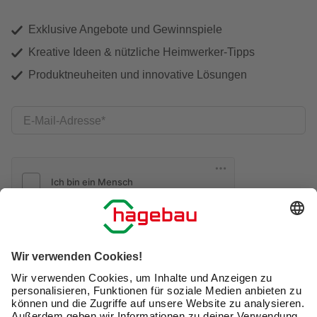
Exklusive Angebote und Gewinnspiele
Kreative Ideen & nützliche Heimwerker-Tipps
Produktneuheiten und innovative Lösungen
E-Mail-Adresse
Friendly Captcha
Ich möchte auf mich
zugeschnittene E-Mail-Werbung
(inklusive den Newsletter) von hagebau erhalten. Ich
bin mit der
Nutzung meiner personenbezogenen
Daten durch hagebau
, die E-Mail-Werbung, die
Analyse meines E-Mail-Umgangs sowie die