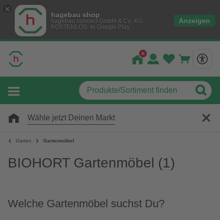
hagebau shop
Anzeigen
hagebau connect GmbH & Co. KG
KOSTENLOS- In Google Play
Wähle jetzt Deinen Markt
Garten
Gartenmöbel
BIOHORT Gartenmöbel
(1)
Welche Gartenmöbel suchst Du?