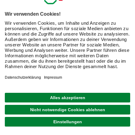
1
von
4
Mit Schutzhüllen Gartenmöbel schonen
Sitzbänke, Hollywoodschaukel, Stapelstühle und
Strandkörbe benötigen bei Wind und Wetter einen
witterungsbeständigen Schutz. Erhöhen Sie die
Haltbarkeit mit einer Schutzhülle für Gartenmöbel, die Sie
im Handumdrehen anbringen. So ausgestattet behalten
sie lange Zeit ein perfektes Aussehen.
Schutzhülle: Gartenmöbel kinderleicht
schützen
Klettert die Quecksilbersäule, zieht es die Menschen nach
draußen. Werden Sie beim Relaxen unter freiem Himmel