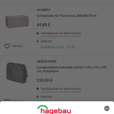
ACAMP®
Schutzhülle, für Tisch oval, 160x95x75cm
44,99 €
Verfügbarkeit im Markt prüfen
lieferbar
Merken
Zustellung 13.08. - 15.08.
AEROCOVER
Loungemöbelschutzhülle, BxHxT: 235 x 70 x 235
cm, Kunstfaser
119,00 €
Verfügbarkeit im Markt prüfen
lieferbar
Merken
Zustellung 12.08. - 14.08.