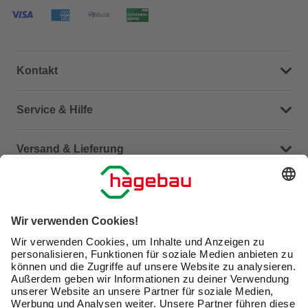
Kontakt
Dein Kontakt zu uns
Service & Hilfe
Häufige Fragen (FAQ)
Versand & Lieferung
Serviceübersicht
Meine Bestellübersicht
Unternehmen
Kontaktseite
Retoure
Newsletter
hagebau connect
Lieferstatus
Marktfinder
Lade unsere App herunter
hagebau Gruppe
Versandkosten
Gutscheinkarte kaufen
Karriere
Click & Reserve
Guthabenabfrage Gutscheinkarte
Barrierefreiheitserklärung
Click & Collect
Produktbewertungen