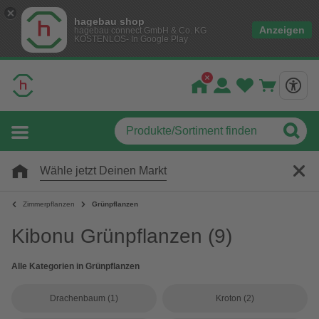
hagebau shop
Anzeigen
hagebau connect GmbH & Co. KG
KOSTENLOS- In Google Play
Wähle jetzt Deinen Markt
Zimmerpflanzen
Grünpflanzen
Kibonu Grünpflanzen
(9)
Alle Kategorien in Grünpflanzen
Drachenbaum
(1)
Kroton
(2)