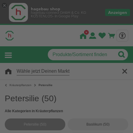
hagebau shop
Anzeigen
hagebau connect GmbH & Co. KG
KOSTENLOS- In Google Play
Wähle jetzt Deinen Markt
Kräuterpflanzen
Petersilie
Petersilie
(50)
Alle Kategorien in Kräuterpflanzen
Petersilie
(50)
Basilikum
(50)