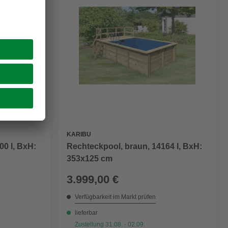
KARIBU
00 l, BxH:
Rechteckpool, braun, 14164 l, BxH:
353x125 cm
3.999,00 €
Verfügbarkeit im Markt prüfen
lieferbar
Zustellung 31.08. - 02.09.