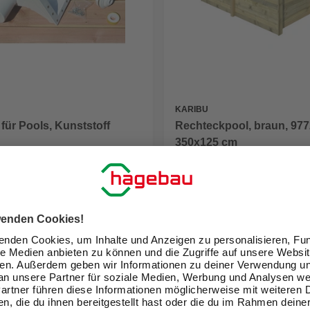
KARIBU
Rechteckpool, braun, 977
für Pools, Kunststoff
350x125 cm
2.999,00 €
eit im Markt prüfen
Verfügbarkeit im Markt prüfen
lieferbar
 22.08. - 25.08.
Zustellung 22.08. - 25.08.