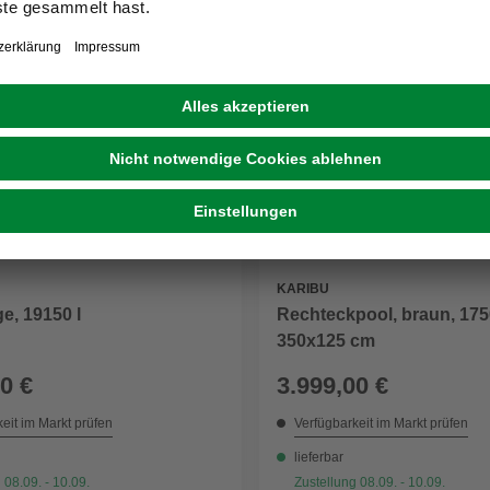
KARIBU
ge, 19150 l
Rechteckpool, braun, 175
350x125 cm
0 €
3.999,00 €
eit im Markt prüfen
Verfügbarkeit im Markt prüfen
lieferbar
 08.09. - 10.09.
Zustellung 08.09. - 10.09.