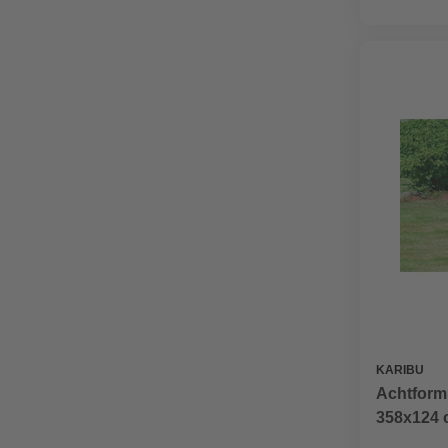
KARIBU
Achtformp
358x124 