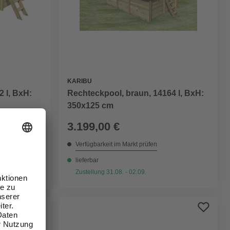
KARIBU
2 l, BxH:
Rechteckpool, braun, 14164 l, BxH:
350x125 cm
3.199,00 €
Verfügbarkeit im Markt prüfen
lieferbar
Zustellung 31.08. - 02.09.