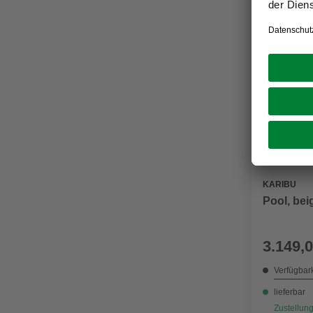
KARIBU
Pool, bei
3.149,0
Verfügbark
lieferbar
Zustellung