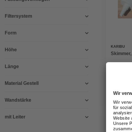
Filtersystem
Form
KARIBU
Höhe
Skimmer, 
Länge
98,99 €
Material Gestell
Verfügbark
lieferbar
Zustellung
Wandstärke
mit Leiter