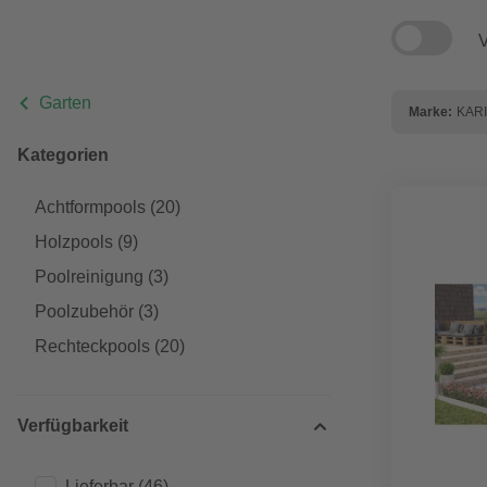
V
Garten
Marke:
KAR
Kategorien
Achtformpools
(20)
Holzpools
(9)
Poolreinigung
(3)
Poolzubehör
(3)
Rechteckpools
(20)
Verfügbarkeit
Lieferbar
(46)