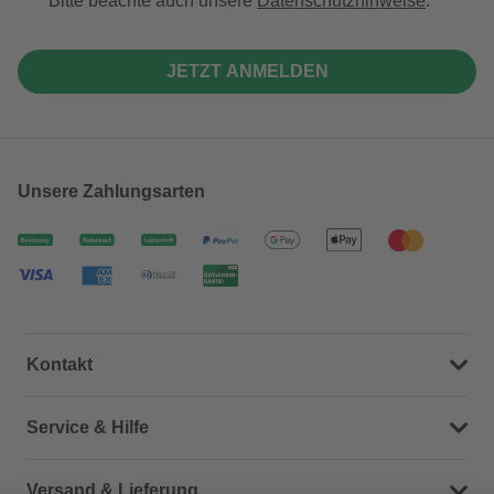
Bitte beachte auch unsere
Datenschutzhinweise
.
JETZT ANMELDEN
Unsere Zahlungsarten
Kontakt
Dein Kontakt zu uns
Service & Hilfe
Häufige Fragen (FAQ)
Versand & Lieferung