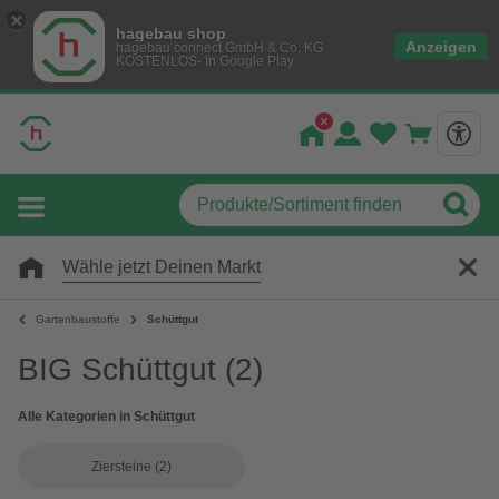
hagebau shop
Anzeigen
hagebau connect GmbH & Co. KG
KOSTENLOS- In Google Play
Wähle jetzt Deinen Markt
Gartenbaustoffe
Schüttgut
BIG Schüttgut
(2)
Alle Kategorien in Schüttgut
Ziersteine
(2)