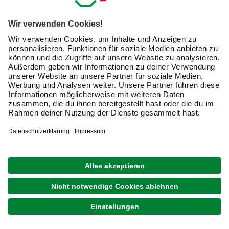
SKANHOLZ
Terrassenüberdachung »Garda«, Breite: 541 cm,
Dach: Polycarbonat (PC), schiefergrau
3.299,00 €
Verfügbarkeit im Markt prüfen
lieferbar
Merken
Zustellung 29.08. - 01.09.
GARDENDREAMS
Terrassenüberdachung »Compact Line«, Breite:
424 cm, Dach: Polycarbonat (PC), anthrazitgrau
1.549,00 €
Verfügbarkeit im Markt prüfen
lieferbar
Merken
Zustellung 23.09. - 25.09.