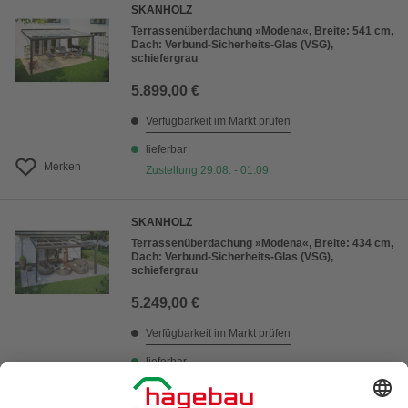
SKANHOLZ
Terrassenüberdachung »Modena«, Breite: 541 cm,
Dach: Verbund-Sicherheits-Glas (VSG),
schiefergrau
5.899,00 €
Verfügbarkeit im Markt prüfen
lieferbar
Merken
Zustellung 29.08. - 01.09.
SKANHOLZ
Terrassenüberdachung »Modena«, Breite: 434 cm,
Dach: Verbund-Sicherheits-Glas (VSG),
schiefergrau
5.249,00 €
Verfügbarkeit im Markt prüfen
lieferbar
Merken
Zustellung 29.08. - 01.09.