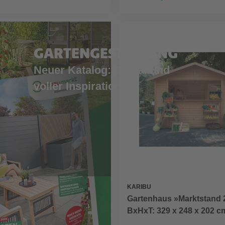
GARTENGESTALTUNG
Neuer Katalog: Digital und
voller Inspiration
KARIBU
Gartenhaus »Marktstand 2
BxHxT: 329 x 248 x 202 c
(Außenmaße inkl. Dachüb