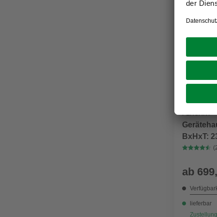
PERGART
Gerätehau
BxHxT: 2
(Außenma
(
ab
699
Verfügbark
lieferbar
Zustellung