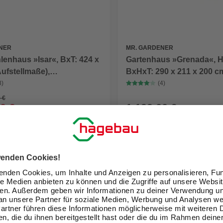
NER
MR. GARDENER
enhaus »Isar«, BxT: 424 x
Gartenhaus »Grenada«, H
ufstellmaße),
BxHxT: 290 x 211 x 200 c
ch,Wandstärke 28mm
(Außenmaße inkl. Dachüb
3)
(4)
 €
0 €
1.199,00 €
eit im Markt prüfen
Verfügbarkeit im Markt prüfen
lieferbar
 15.09. - 17.09.
Zustellung 15.09. - 17.09.