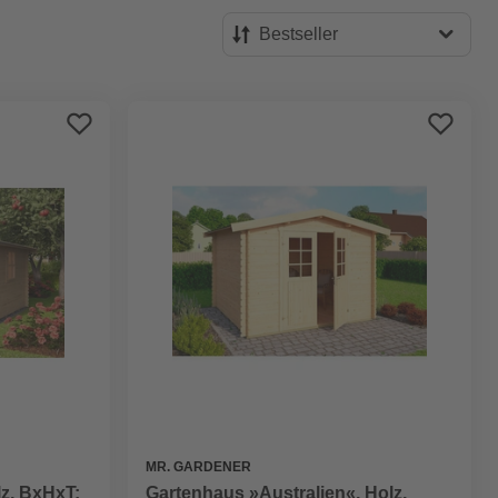
Bestseller
Bestseller
Preis aufsteigend
Preis absteigend
Bewertung
MR. GARDENER
z, BxHxT:
Gartenhaus »Australien«, Holz,