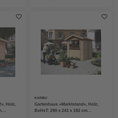
KARIBU
«, Holz,
Gartenhaus »Marktstand«, Holz,
m
BxHxT: 290 x 241 x 182 cm
erstand)
(Außenmaße inkl. Dachüberstand)