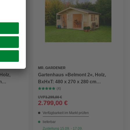
MR. GARDENER
Holz,
Gartenhaus »Belmont 2«, Holz,
m
BxHxT: 480 x 270 x 280 cm
erstand)
(Außenmaße inkl. Dachüberstand)
(4)
UVP
3.299,00 €
2.799,00 €
Verfügbarkeit im Markt prüfen
lieferbar
Zustellung 15.09. - 17.09.