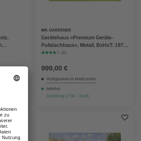
MR. GARDENER
olz,
Gerätehaus »Premium Geräte-
m
Pultdachhaus«, Metall, BxHxT: 197 x
erstand)
201 x 146 cm (Außenmaße inkl.
(2)
Dachüberstand)
999,00 €
Verfügbarkeit im Markt prüfen
lieferbar
Zustellung 17.08. - 19.08.