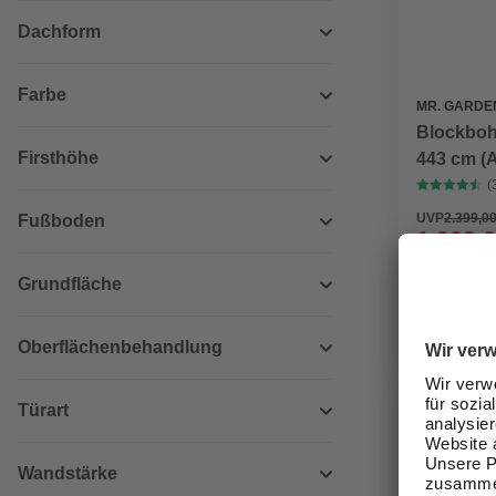
Dachform
Farbe
MR. GARDE
Blockbohl
Firsthöhe
443 cm (A
Sattelda
(
UVP
2.399,00
Fußboden
1.999,0
Verfügbark
Grundfläche
lieferbar
Zustellung
Oberflächenbehandlung
Türart
Wandstärke