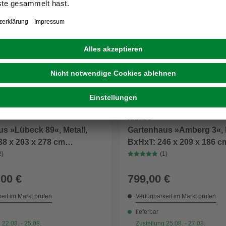
Weitere Ausführungen
KARIBU
s »Lübeck 89«, Metall,
Gartenhaus »Amberg 3«, 
38 x 203 x 278 cm
BxHxT: 246 x 209 x 186 c
ße inkl. Dachüberstand)
(Außenmaße inkl. Dachüb
2)
(1)
,00 €
799,00 €
eit im Markt prüfen
Verfügbarkeit im Markt prüfen
lieferbar
 22.08. - 25.08.
Zustellung 25.08. - 27.08.