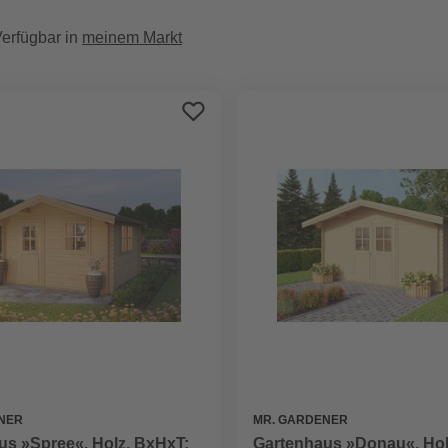
erfügbar in
meinem Markt
NER
MR. GARDENER
us »Spree«, Holz, BxHxT:
Gartenhaus »Donau«, Hol