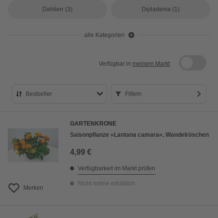
Dahlien
(3)
Dipladenia
(1)
alle Kategorien
Verfügbar in
meinem Markt
Bestseller
Filtern
Bestseller
GARTENKRONE
Preis aufsteigend
Saisonpflanze »Lantana camara«, Wandelröschen
Preis absteigend
4,99 €
Bewertung
Verfügbarkeit im Markt prüfen
Nicht online erhältlich
Merken