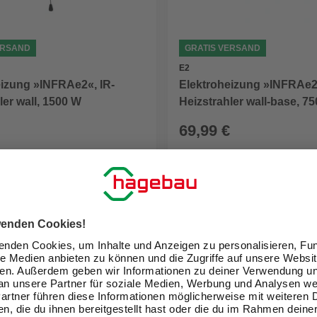
ERSAND
GRATIS VERSAND
E2
eizung »INFRAe2«, IR-
Elektroheizung »INFRAe2«
ler wall, 1500 W
Heizstrahler wall-base, 75
W
69,99 €
eit im Markt prüfen
Verfügbarkeit im Markt prüfen
lieferbar
 14.08. - 17.08.
Zustellung 14.08. - 17.08.