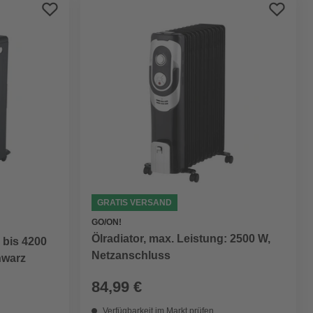
Preis aufsteigend
Preis absteigend
Bewertung
GRATIS VERSAND
GO/ON!
Ölradiator, max. Leistung: 2500 W,
 bis 4200
Netzanschluss
hwarz
84,99 €
Verfügbarkeit im Markt prüfen