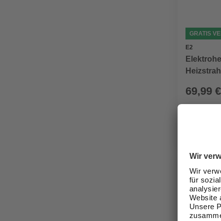
GRATIS V
E2
Elektroh
Heizstrah
69,99 €
Verfügbark
lieferbar
Zustellung