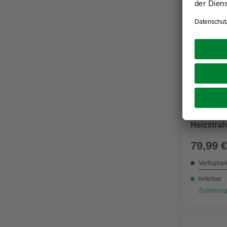
GRATIS V
E2
Elektroh
Heizstrah
79,99 €
Verfügbark
lieferbar
Zustellung