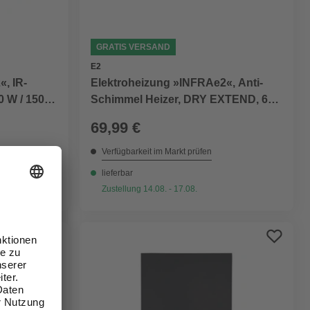
GRATIS VERSAND
E2
Elektroheizung »INFRAe2«, Anti-
, IR-
Schimmel Heizer, DRY EXTEND, 60
0 W / 1500
W
69,99 €
Verfügbarkeit im Markt prüfen
lieferbar
Zustellung 14.08. - 17.08.