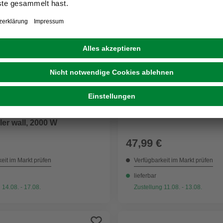
ERSAND
CASAYA
eizung »INFRAe2«, IR-
Fußheizer, 60 W
ler wall, 2000 W
47,99 €
eit im Markt prüfen
Verfügbarkeit im Markt prüfen
lieferbar
 14.08. - 17.08.
Zustellung 11.08. - 13.08.