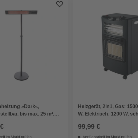
nheizung »Dark«,
Heizgerät, 2in1, Gas: 1500
tellbar, bis max. 25 m²,
W, Elektrisch: 1200 W, sc
 €
99,99 €
eit im Markt prüfen
Verfügbarkeit im Markt prüfen