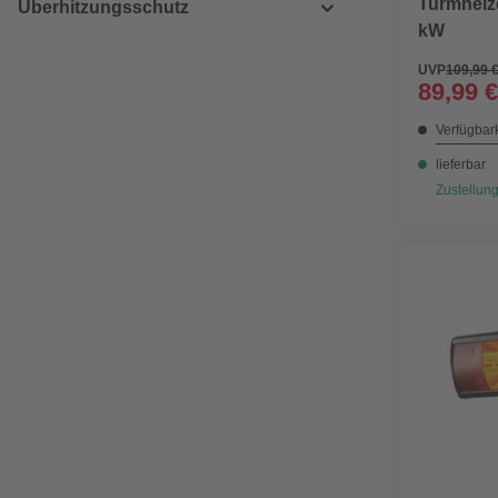
Turmheiz
Überhitzungsschutz
kW
UVP
109,99 
89,99 €
Verfügbark
lieferbar
Zustellung