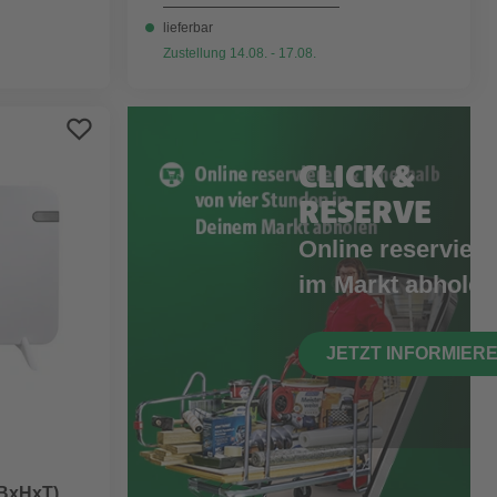
lieferbar
Zustellung 14.08. - 17.08.
CLICK &
RESERVE
Online reserviere
im Markt abholen
JETZT INFORMIER
(BxHxT),