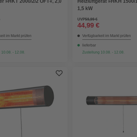
er »HKT 2000/2/2 OFT«, 2,0
Heizlüftgerät »HKH 1500/1
1,5 kW
€
UVP
59,99 €
44,99 €
eit im Markt prüfen
Verfügbarkeit im Markt prüfen
lieferbar
 10.08. - 12.08.
Zustellung 10.08. - 12.08.