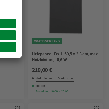
GRATIS VERSAND
Heizpaneel, BxH: 59,5 x 3,3 cm, max.
Heizleistung: 0,6 W
219,00 €
Verfügbarkeit im Markt prüfen
lieferbar
Zustellung 18.08. - 20.08.