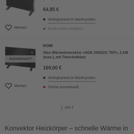
64,95 €
Verfügbarkeit im Markt prüfen
Merken
Nicht online erhältlich
ROWI
Glas-Wärmekonvektor »HGK 2000/2/1 TDF«, 2 kW
(max.), mit Timerfunktion
AUSVERKAUFT
169,00 €
Verfügbarkeit im Markt prüfen
Merken
Online ausverkauft
1
von
1
Konvektor Heizkörper – schnelle Wärme in