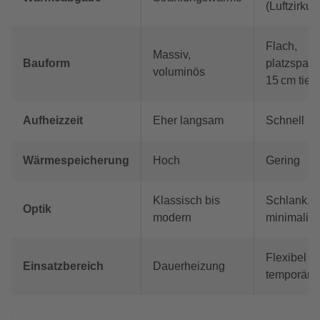
(Luftzirkul
Flach,
Massiv,
Bauform
platzspare
voluminös
15 cm tief)
Aufheizzeit
Eher langsam
Schnell
Wärmespeicherung
Hoch
Gering
Klassisch bis
Schlank,
Optik
modern
minimalist
Flexibel &
Einsatzbereich
Dauerheizung
temporär