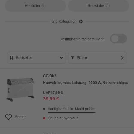
Heizlüfter
(6)
Heizstäbe
(5)
alle Kategorien
Verfügbar in
meinem Markt
Bestseller
Filtern
Bestseller
GO/ON!
Preis aufsteigend
Konvektor, max. Leistung: 2000 W, Netzanschluss
Preis absteigend
UVP
47,99 €
39,99 €
Bewertung
Verfügbarkeit im Markt prüfen
Merken
Online ausverkauft