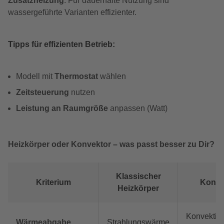
Zusatzheizung
. Für dauerhafte Nutzung sind
wassergeführte Varianten effizienter.
Tipps für effizienten Betrieb:
Modell mit
Thermostat
wählen
Zeitsteuerung
nutzen
Leistung an Raumgröße
anpassen (Watt)
Heizkörper oder Konvektor – was passt besser zu Dir?
Klassischer
Kriterium
Konve
Heizkörper
Konvekti
Wärmeabgabe
Strahlungswärme