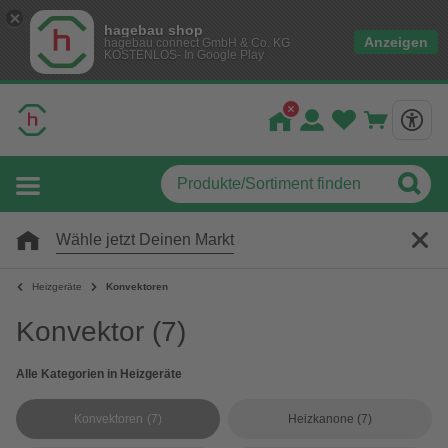
hagebau shop
Anzeigen
hagebau connect GmbH & Co. KG
KOSTENLOS- In Google Play
Wähle jetzt Deinen Markt
Heizgeräte
Konvektoren
Konvektor
(7)
Alle Kategorien in Heizgeräte
Konvektoren
(7)
Heizkanone
(7)