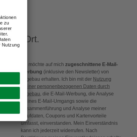
eren Ort.
Ich möchte auf mich
zugeschnittene E-Mail-
Werbung
(inklusive den Newsletter) von
hagebau erhalten. Ich bin mit der
Nutzung
meiner personenbezogenen Daten durch
hagebau
, die E-Mail-Werbung, die Analyse
meines E-Mail-Umgangs sowie die
Zusammenführung und Analyse meiner
Kaufdaten, Coupons und Kartenvorteile
umfasst, einverstanden. Mein Einverständnis
kann ich jederzeit widerrufen. Nach