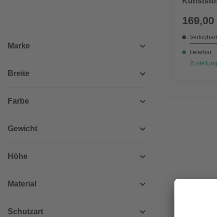
Kunststof
169,00
Verfügbark
Marke
lieferbar
Zustellung
Breite
Farbe
Gewicht
Höhe
Material
Schutzart