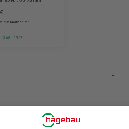
f, BxH: 70 x 75 mm
 €
eit im Markt prüfen
 13.08. - 15.08.
1