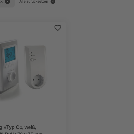
AX
Alle zurücksetzen
g »Typ C«, weiß,