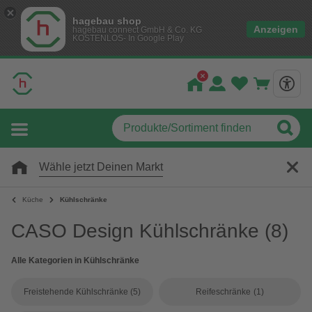
hagebau shop
Anzeigen
hagebau connect GmbH & Co. KG
KOSTENLOS- In Google Play
Wähle jetzt Deinen Markt
Küche
Kühlschränke
CASO Design Kühlschränke
(8)
Alle Kategorien in Kühlschränke
Freistehende Kühlschränke
(5)
Reifeschränke
(1)