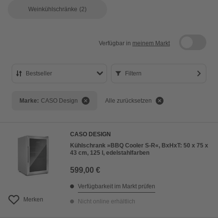
Weinkühlschränke
(2)
Verfügbar in
meinem Markt
Bestseller
Filtern
Bestseller
Marke:
CASO Design
Alle zurücksetzen
Preis aufsteigend
Preis absteigend
CASO DESIGN
Bewertung
Kühlschrank »BBQ Cooler S-R«, BxHxT: 50 x 75 x
43 cm, 125 l, edelstahlfarben
599,00 €
Verfügbarkeit im Markt prüfen
Merken
Nicht online erhältlich