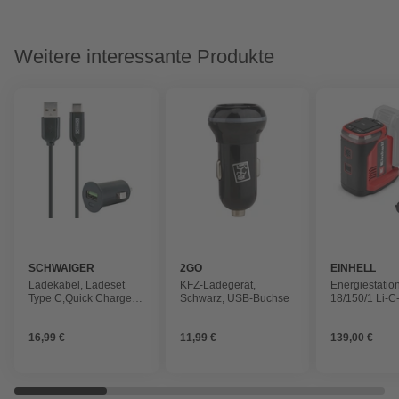
Weitere interessante Produkte
SCHWAIGER
2GO
EINHELL
Ladekabel, Ladeset
KFZ-Ladegerät,
Energiestatio
Type C,Quick Charge
Schwarz, USB-Buchse
18/150/1 Li-C
3.0 12V, 1,0 m,
Schwarz
16,99 €
11,99 €
139,00 €